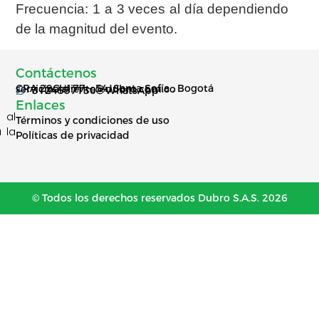
Frecuencia: 1 a 3 veces al día dependiendo
de la magnitud del evento.
Contáctenos
CRA 29C # 77 – 54, Santa Sofía , Bogotá
servicioalcliente@dubro.com.co
3124597130 - WhatsApp
Enlaces
 al
Términos y condiciones de uso
 la
Políticas de privacidad
© Todos los derechos reservados Dubro S.A.S. 2026