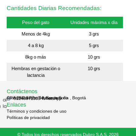
Cantidades Diarias Recomendadas:
Peso del gato
Unidades máxima x día
Menos de 4kg
3 grs
4 a 8 kg
5 grs
8kg o más
10 grs
Hembras en gestación o
10 grs
lactancia
Contáctenos
CRA 29C # 77 – 54, Santa Sofía , Bogotá
servicioalcliente@dubro.com.co
3124597130 - WhatsApp
 al
Enlaces
 la
Términos y condiciones de uso
Políticas de privacidad
© Todos los derechos reservados Dubro S.A.S. 2026