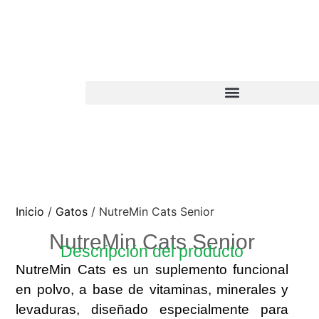
Inicio
/
Gatos
/ NutreMin Cats Senior
NutreMin Cats Senior
Descripción del producto
NutreMin Cats es un suplemento funcional
en polvo, a base de vitaminas, minerales y
levaduras, diseñado especialmente para