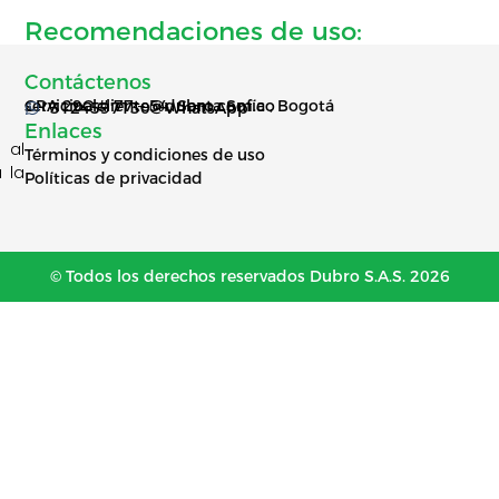
Recomendaciones de uso:
Contáctenos
CRA 29C # 77 – 54, Santa Sofía , Bogotá
servicioalcliente@dubro.com.co
3124597130 - WhatsApp
Enlaces
 al
Términos y condiciones de uso
 la
Políticas de privacidad
© Todos los derechos reservados Dubro S.A.S. 2026